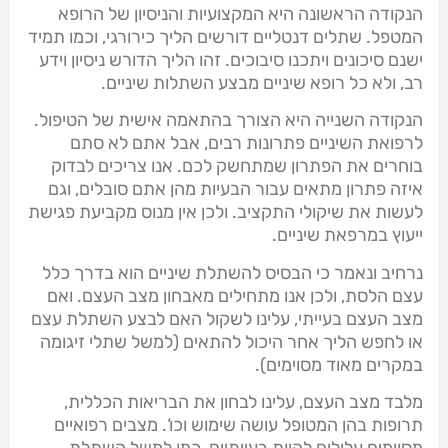
הנקודה הראשונה היא המקצועיות והניסיון של הרופא
המטפל. שתלים דנטליים דורשים הליך כירורגי, וכמו תמיד
ישנם סיכונים ויתכנו סיבוכים. זהו הליך הדורש ניסיון וידע
רב, ולא כל רופא שיניים מבצע השתלות שיניים.
הנקודה השנייה היא הצורך בהתאמה אישית של הטיפול.
לרפואת השיניים פתרונות רבים, אבל אתם לא סתם
בוחרים את הפתרון שמתחשק לכם. אנו צריכים לבדוק
איזה פתרון מתאים עבור הבעיות מהן אתם סובלים, וגם
לעשות את שיקולי התקציב. ולכן אין מנוס מקביעת פגישת
ייעוץ במרפאת שיניים.
נרחיב ונאמר כי הבסיס להשתלת שיניים הוא בדרך כלל
עצם הלסת, ולכן אנו מתחילים מאבחון מצב העצם. ואם
מצב העצם בעייתי, עלינו לשקול האם לבצע השתלת עצם
או לחפש הליך אחר היכול להתאים (למשל שתלי זיגומה
במקרים מאוד מסוימים).
מלבד מצב העצם, עלינו לבחון את הבריאות הכללית,
תרופות בהן המטופל עושה שימוש וכו‘. מצבים רפואיים
מסוימים עלולים להיות בעייתיים, כמו למשל השתלת